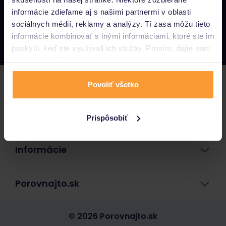
informácie zdieľame aj s našimi partnermi v oblasti
Napíšte nám
sociálnych médií, reklamy a analýzy. Tí zasa môžu tieto
info@porovnajto.sk
informácie kombinovať s inými informáciami, ktoré ste im
Zavolajte nám
0800 400 300
poskytli, keď ste využívali ich služby. Prosím, dajte nám
na to svoj súhlas.
Poistenie
Povoliť všetko
Pôžičky a úvery
Prispôsobiť
Informácie
Porovnajto.sk
© 2026 Porovnajto.sk