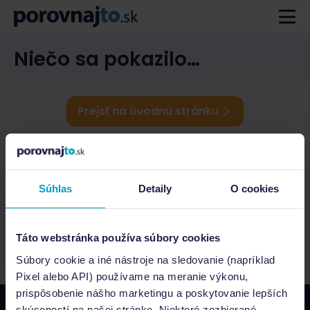
Niečo sa pokazilo…
Prejsť na úvodnú stránku
Súhlas
Detaily
O cookies
Táto webstránka používa súbory cookies
Súbory cookie a iné nástroje na sledovanie (napríklad
Pixel alebo API) používame na meranie výkonu,
prispôsobenie nášho marketingu a poskytovanie lepších
skúseností na našej stránke. Niektoré zozbierané