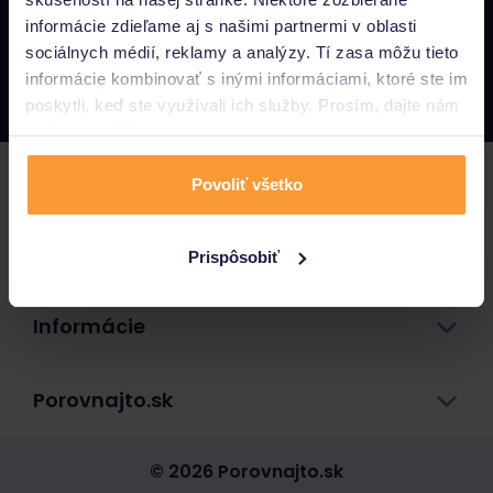
informácie zdieľame aj s našimi partnermi v oblasti
Napíšte nám
sociálnych médií, reklamy a analýzy. Tí zasa môžu tieto
info@porovnajto.sk
informácie kombinovať s inými informáciami, ktoré ste im
Zavolajte nám
0800 400 300
poskytli, keď ste využívali ich služby. Prosím, dajte nám
na to svoj súhlas.
Poistenie
Povoliť všetko
Pôžičky a úvery
Prispôsobiť
Informácie
Porovnajto.sk
© 2026 Porovnajto.sk