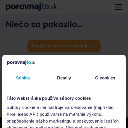
Niečo sa pokazilo…
Prejsť na úvodnú stránku
Súhlas
Detaily
O cookies
Táto webstránka používa súbory cookies
Súbory cookie a iné nástroje na sledovanie (napríklad
Pixel alebo API) používame na meranie výkonu,
prispôsobenie nášho marketingu a poskytovanie lepších
skúseností na našej stránke. Niektoré zozbierané