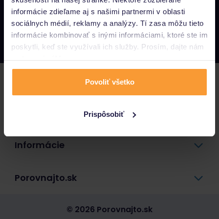
informácie zdieľame aj s našimi partnermi v oblasti
Napíšte nám
sociálnych médií, reklamy a analýzy. Tí zasa môžu tieto
info@porovnajto.sk
informácie kombinovať s inými informáciami, ktoré ste im
Zavolajte nám
0800 400 300
poskytli, keď ste využívali ich služby. Prosím, dajte nám
na to svoj súhlas.
Poistenie
Povoliť všetko
Pôžičky a úvery
Prispôsobiť
Informácie
Porovnajto.sk
© 2026 Porovnajto.sk