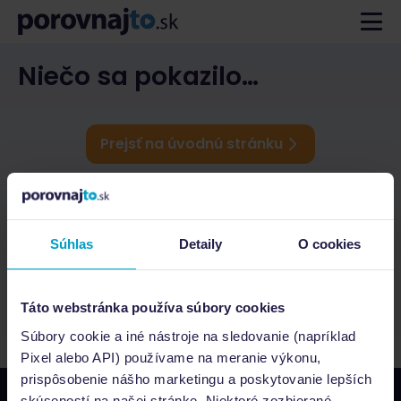
Niečo sa pokazilo…
Prejsť na úvodnú stránku
Súhlas
Detaily
O cookies
Táto webstránka používa súbory cookies
Súbory cookie a iné nástroje na sledovanie (napríklad
Pixel alebo API) používame na meranie výkonu,
prispôsobenie nášho marketingu a poskytovanie lepších
skúseností na našej stránke. Niektoré zozbierané