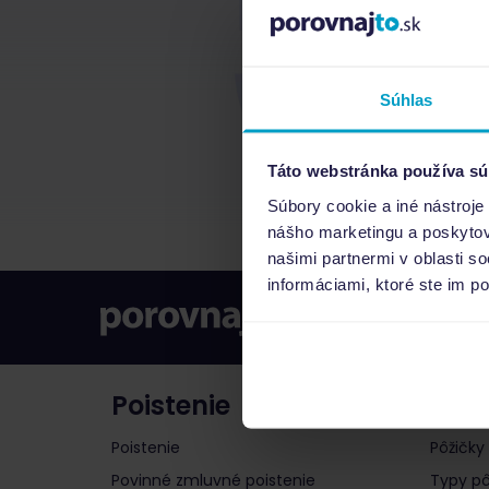
Súhlas
Táto webstránka používa sú
Súbory cookie a iné nástroje
nášho marketingu a poskytova
našimi partnermi v oblasti s
informáciami, ktoré ste im po
Poistenie
Pôži
Poistenie
Pôžičky
Povinné zmluvné poistenie
Typy pô