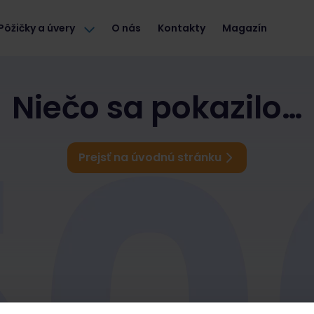
Pôžičky a úvery
O nás
Kontakty
Magazín
Niečo sa pokazilo…
Prejsť na úvodnú stránku