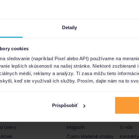
Detaily
bory cookies
 na sledovanie (napríklad Pixel alebo API) používame na merani
nie lepších skúseností na našej stránke. Niektoré zozbierané i
ociálnych médií, reklamy a analýzy. Tí zasa môžu tieto informác
skytli, keď ste využívali ich služby. Prosím, dajte nám na to svo
Prispôsobiť
čky a úvery
Informácie
Poro
 a úvery
Magazín
O nás
žičiek
Často kladené otázky
Kontakty