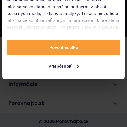
informácie zdieľame aj s našimi partnermi v oblasti
Napíšte nám
sociálnych médií, reklamy a analýzy. Tí zasa môžu tieto
info@porovnajto.sk
informácie kombinovať s inými informáciami, ktoré ste im
Zavolajte nám
0800 400 300
poskytli, keď ste využívali ich služby. Prosím, dajte nám
na to svoj súhlas.
Poistenie
Povoliť všetko
Pôžičky a úvery
Prispôsobiť
Informácie
Porovnajto.sk
© 2026 Porovnajto.sk