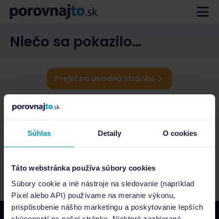
Niečo sa pokazilo…
Prejsť na úvodnú stránku
Súhlas
Detaily
O cookies
Táto webstránka používa súbory cookies
Súbory cookie a iné nástroje na sledovanie (napríklad
Pixel alebo API) používame na meranie výkonu,
prispôsobenie nášho marketingu a poskytovanie lepších
skúseností na našej stránke. Niektoré zozbierané