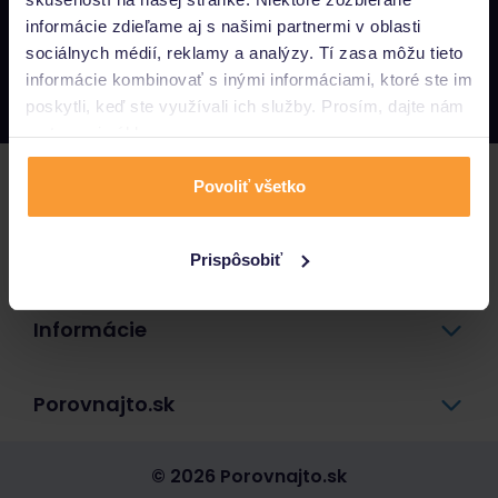
informácie zdieľame aj s našimi partnermi v oblasti
Napíšte nám
sociálnych médií, reklamy a analýzy. Tí zasa môžu tieto
info@porovnajto.sk
informácie kombinovať s inými informáciami, ktoré ste im
Zavolajte nám
0800 400 300
poskytli, keď ste využívali ich služby. Prosím, dajte nám
na to svoj súhlas.
Poistenie
Povoliť všetko
Pôžičky a úvery
Prispôsobiť
Informácie
Porovnajto.sk
© 2026 Porovnajto.sk