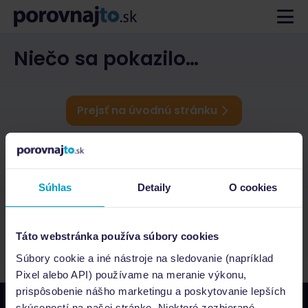
Niečo sa pokazilo…
Prejsť na úvodnú stránku
Súhlas
Detaily
O cookies
Táto webstránka používa súbory cookies
Súbory cookie a iné nástroje na sledovanie (napríklad
Pixel alebo API) používame na meranie výkonu,
prispôsobenie nášho marketingu a poskytovanie lepších
skúseností na našej stránke. Niektoré zozbierané