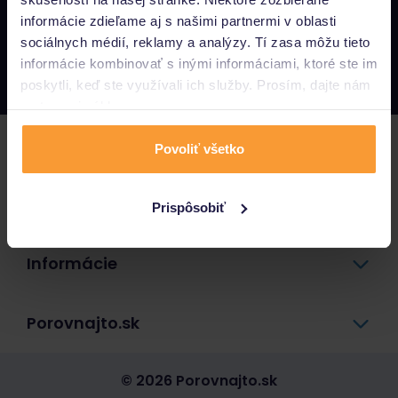
informácie zdieľame aj s našimi partnermi v oblasti
Napíšte nám
sociálnych médií, reklamy a analýzy. Tí zasa môžu tieto
info@porovnajto.sk
informácie kombinovať s inými informáciami, ktoré ste im
Zavolajte nám
0800 400 300
poskytli, keď ste využívali ich služby. Prosím, dajte nám
na to svoj súhlas.
Poistenie
Povoliť všetko
Pôžičky a úvery
Prispôsobiť
Informácie
Porovnajto.sk
© 2026 Porovnajto.sk