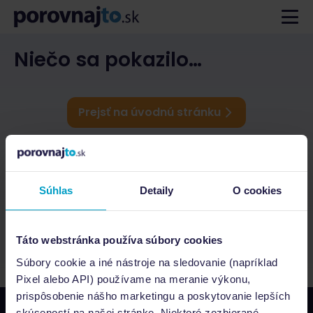
Niečo sa pokazilo…
Prejsť na úvodnú stránku
Súhlas
Detaily
O cookies
Táto webstránka používa súbory cookies
Súbory cookie a iné nástroje na sledovanie (napríklad
Pixel alebo API) používame na meranie výkonu,
prispôsobenie nášho marketingu a poskytovanie lepších
skúseností na našej stránke. Niektoré zozbierané